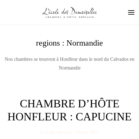
Passer au contenu principal
regions :
Normandie
Nos chambres se trouvent à Honfleur dans le nord du Calvados en
Normandie
CHAMBRE D’HÔTE
HONFLEUR : CAPUCINE
Écrit par
lebrug
le
1 février 2021
.