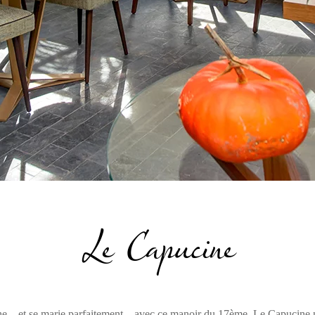
Le Capucine
he – et se marie parfaitement – avec ce manoir du 17ème, Le Capucine n